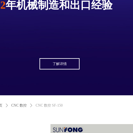
12
年机械制造和出口经验
了解详情
页
ꄲ
CNC 数控
ꄲ
CNC 数控 SF-150