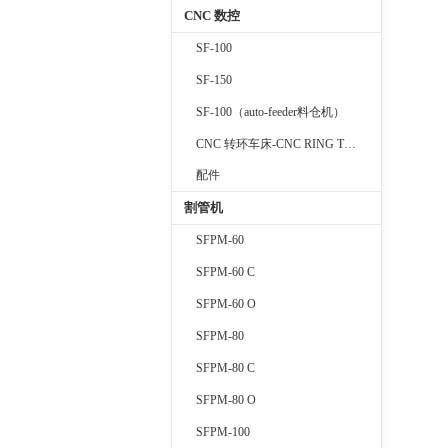
CNC 数控
SF-100
SF-150
SF-100（auto-feeder料仓机）
CNC 转环车床-CNC RING TURNING MACHINE
配件
割管机
SFPM-60
SFPM-60 C
SFPM-60 O
SFPM-80
SFPM-80 C
SFPM-80 O
SFPM-100